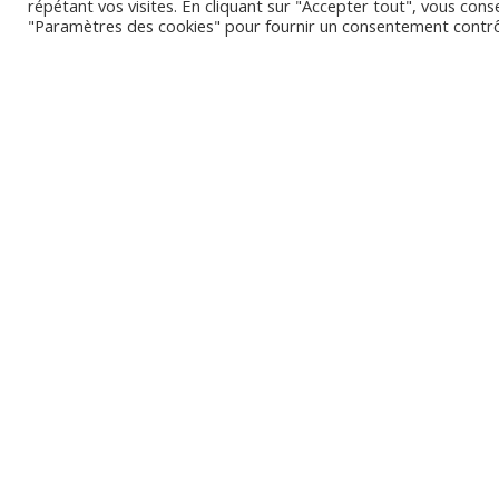
répétant vos visites. En cliquant sur "Accepter tout", vous cons
"Paramètres des cookies" pour fournir un consentement contrô
L
Les disponibilités peuvent varier e
s’affichent plus bas ou en nou