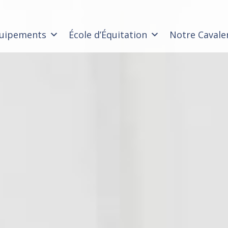
uipements
École d’Équitation
Notre Cavale