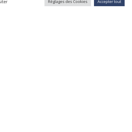
iter
Réglages des Cookies
Accepter tout
Di
illez nous contacter aux numéros qui
ssible avec le bouton plus bas.