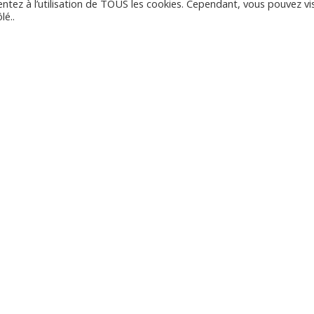
entez à l’utilisation de TOUS les cookies. Cependant, vous pouvez vis
lé..
Disponibilités
u
Ma
Me
Je
Ve
Sa
n fonction de la demande. Pour plus d’informations, veu
s envoyant un mail grâce au formulaire de contact acce